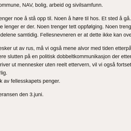
mmune, NAV, bolig, arbeid og sivilsamfunn.
ger noe å stå opp til. Noen å høre til hos. Et sted å gå. E
lenger er der. Noen trenger tett oppfølging. Noen trenge
delene samtidig. Fellesnevneren er at dette ikke kan overl
esker ut av rus, må vi også mene alvor med tiden etterpå
re slutten på en politisk dobbeltkommunikasjon der etter
skriver ut mennesker uten reelt ettervern, vil vi også fo
lig.
ruk av fellesskapets penger.
feransen den 3.juni.