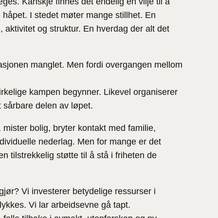
s. Kanskje finnes det endelig en vilje til å
 håpet. I stedet møter mange stillhet. En
ktivitet og struktur. En hverdag der alt det
ivasjonen manglet. Men fordi overgangen mellom
 virkelige kampen begynner. Likevel organiserer
t sårbare delen av løpet.
 mister bolig, bryter kontakt med familie,
 individuelle nederlag. Men for mange er det
ilstrekkelig støtte til å stå i friheten de
gjør? Vi investerer betydelige ressurser i
ykkes. Vi lar arbeidsevne gå tapt.