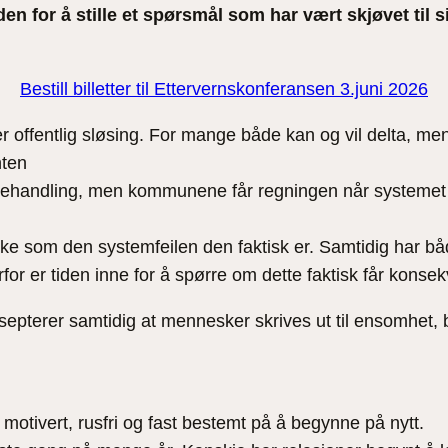
n for å stille et spørsmål som har vært skjøvet til sid
Bestill billetter til Ettervernskonferansen 3.juni 2026
er offentlig sløsing. For mange både kan og vil delta, me
nten
 behandling, men kommunene får regningen når systemet svi
kke som den systemfeilen den faktisk er. Samtidig har båd
r er tiden inne for å spørre om dette faktisk får konsek
pterer samtidig at mennesker skrives ut til ensomhet, bo
otivert, rusfri og fast bestemt på å begynne på nytt.