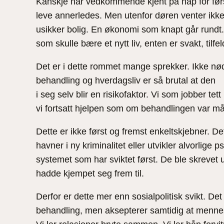
Kanskje har vedkommende kjent på håp for først
leve annerledes. Men utenfor døren venter ikke 
usikker bolig. En økonomi som knapt går rundt.
som skulle bære et nytt liv, enten er svakt, tilfe
Det er i dette rommet mange sprekker. Ikke nød
behandling og hverdagsliv er så brutal at den
i seg selv blir en risikofaktor. Vi som jobber t
vi fortsatt hjelpen som om behandlingen var mål
Dette er ikke først og fremst enkeltskjebner. De
havner i ny kriminalitet eller utvikler alvorlige
systemet som har sviktet først. De ble skrevet ut 
hadde kjempet seg frem til.
Derfor er dette mer enn sosialpolitisk svikt. De
behandling, men aksepterer samtidig at menneske