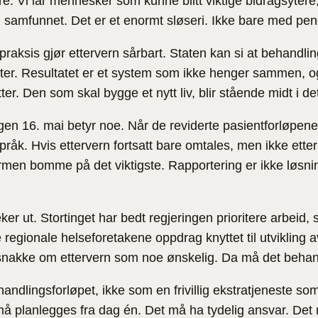
tre. Vi lar mennesker som kunne blitt viktige bidragsytere,
g samfunnet. Det er et enormt sløseri. Ikke bare med p
 praksis gjør ettervern sårbart. Staten kan si at behand
 Resultatet er et system som ikke henger sammen, og d
r. Den som skal bygge et nytt liv, blir stående midt i de
gen 16. mai betyr noe. Når de reviderte pasientforløpene
språk. Hvis ettervern fortsatt bare omtales, men ikke et
rmen bomme på det viktigste. Rapportering er ikke løsnin
er ut. Stortinget har bedt regjeringen prioritere arbeid, 
 regionale helseforetakene oppdrag knyttet til utvikling 
snakke om ettervern som noe ønskelig. Da må det beha
andlingsforløpet, ikke som en frivillig ekstratjeneste s
å planlegges fra dag én. Det må ha tydelig ansvar. Det 