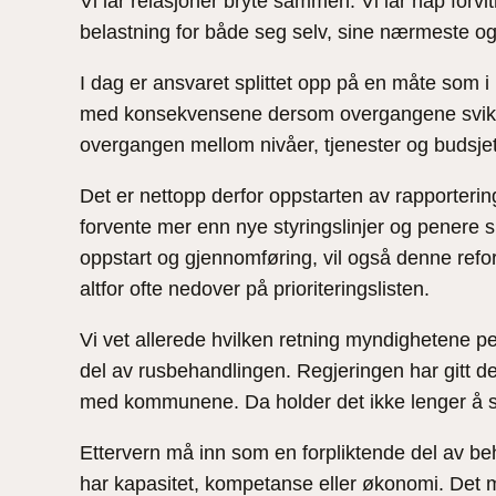
Vi lar relasjoner bryte sammen. Vi lar håp forvi
belastning for både seg selv, sine nærmeste o
I dag er ansvaret splittet opp på en måte som i
med konsekvensene dersom overgangene svikter.
overgangen mellom nivåer, tjenester og budsjette
Det er nettopp derfor oppstarten av rapporterin
forvente mer enn nye styringslinjer og penere 
oppstart og gjennomføring, vil også denne refo
altfor ofte nedover på prioriteringslisten.
Vi vet allerede hvilken retning myndighetene pek
del av rusbehandlingen. Regjeringen har gitt de
med kommunene. Da holder det ikke lenger å 
Ettervern må inn som en forpliktende del av beh
har kapasitet, kompetanse eller økonomi. Det m