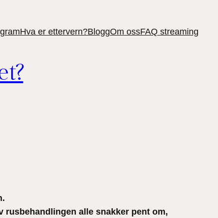
ogram
Hva er ettervern?
Blogg
Om oss
FAQ streaming
et?
n.
n av rusbehandlingen alle snakker pent om,