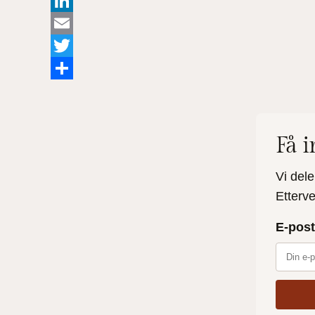
Facebook
LinkedIn
Email
Twitter
Share
Få 
Vi dele
Etterv
E-post