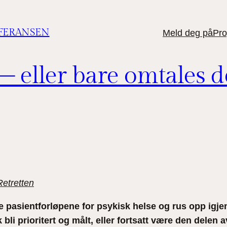
FERANSEN
Meld deg på
Pr
– eller bare omtales d
Retretten
e pasientforløpene for psykisk helse og rus opp igje
k bli prioritert og målt, eller fortsatt være den dele