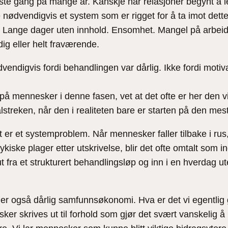
e gang på mange år. Kanskje har relasjoner begynt å lege
nødvendigvis et system som er rigget for å ta imot dette
 Lange dager uten innhold. Ensomhet. Mangel på arbeid, a
ldig eller helt fraværende.
vendigvis fordi behandlingen var dårlig. Ikke fordi mot
ett på mennesker i denne fasen, vet at det ofte er her den
streken, når den i realiteten bare er starten på den mes
t er et systemproblem. Når mennesker faller tilbake i rus,
 psykiske plager etter utskrivelse, blir det ofte omtalt som
fra et strukturert behandlingsløp og inn i en hverdag uten t
t er også dårlig samfunnsøkonomi. Hva er det vi egentlig 
r skrives ut til forhold som gjør det svært vanskelig å l