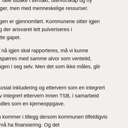
 falle tilbake i avmakt, utenforskap og ny
enger, men med menneskelige ressurser.
lingen er gjennomført. Kommunene sitter igjen
er ansvaret lett pulveriseres i
tte gapet.
 nå igjen skal rapporteres, må vi kunne
terspørres med samme alvor som ventetid,
gen i seg selv. Men det som ikke måles, glir
sosial inkludering og ettervern som en integrert
av integrert ettervern innen TSB, i samarbeid
ndles som en kjerneoppgave.
om kommer i tillegg dersom kommunen tilfeldigvis
må ha finansiering. Og det