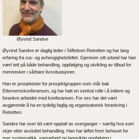
Øyvind Sandve
Øyvind Sandve er daglig leder i Stiftelsen Retretten og har lang
erfaring fra rus- og avhengighetsfeltet. Gjennom sitt arbeid har han
vært tett på både behandling, oppfølging og utvikling av tilbud for
mennesker i sårbare livssituasjoner.
Han er prosjekteier for prosjektgruppen som står bak
Ettervernskonferansen, og har hatt en sentral rolle i å initiere og
forankre arbeidet med konferansen. For oss har det vært
avgjørende å ha en tydelig faglig og organisatorisk forankring i
Retretten.
Sandve har over tid vært opptatt av overganger – særlig hva som
skjer etter avsluttet behandling. Han har løftet frem behovet for
mer systematikk, samarbeid og langsiktig oppfølging i