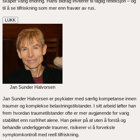
skaper varig endring. Hans bidrag inviterer til faglig refleksjon – og
til å se tilfriskning som mer enn fravær av rus.
LUKK
Jan Sunder Halvorsen
Jan Sunder Halvorsen er psykiater med særlig kompetanse innen
traumer og komplekse belastningstilstander. I sitt arbeid løfter han
frem hvordan traumetilstander ofte er mer avgjørende for varig
stabilitet enn rusfrihet alene. Han peker på at uten å forstå og
behandle underliggende traumer, risikerer vi å forveksle
symptomkontroll med reell tilfriskning.