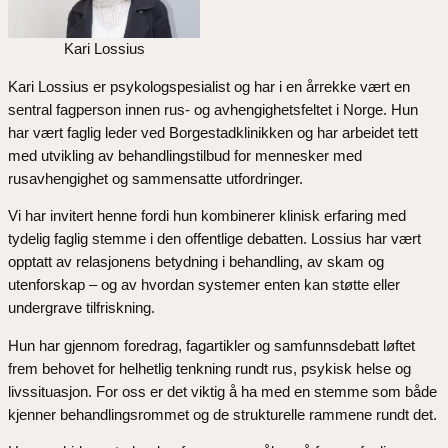
Kari Lossius
Kari Lossius er psykologspesialist og har i en årrekke vært en
sentral fagperson innen rus- og avhengighetsfeltet i Norge. Hun
har vært faglig leder ved Borgestadklinikken og har arbeidet tett
med utvikling av behandlingstilbud for mennesker med
rusavhengighet og sammensatte utfordringer.
Vi har invitert henne fordi hun kombinerer klinisk erfaring med
tydelig faglig stemme i den offentlige debatten. Lossius har vært
opptatt av relasjonens betydning i behandling, av skam og
utenforskap – og av hvordan systemer enten kan støtte eller
undergrave tilfriskning.
Hun har gjennom foredrag, fagartikler og samfunnsdebatt løftet
frem behovet for helhetlig tenkning rundt rus, psykisk helse og
livssituasjon. For oss er det viktig å ha med en stemme som både
kjenner behandlingsrommet og de strukturelle rammene rundt det.