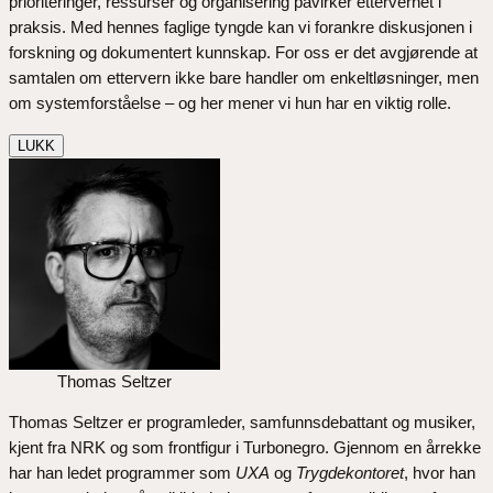
prioriteringer, ressurser og organisering påvirker ettervernet i
praksis. Med hennes faglige tyngde kan vi forankre diskusjonen i
forskning og dokumentert kunnskap. For oss er det avgjørende at
samtalen om ettervern ikke bare handler om enkeltløsninger, men
om systemforståelse – og her mener vi hun har en viktig rolle.
LUKK
Thomas Seltzer
Thomas Seltzer er programleder, samfunnsdebattant og musiker,
kjent fra NRK og som frontfigur i Turbonegro. Gjennom en årrekke
har han ledet programmer som
UXA
og
Trygdekontoret
, hvor han