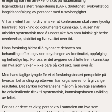
er lege og har i en årrekke forsket på rusbehandling,
legemiddelassistert rehabilitering (LAR), dødelighet, livskvalitet og
langtidsoppfølging av personer med rusavhengighet.
Vi har invitert ham fordi vi ønsker at konferansen skal være tydelig
forankret i forskning og dokumentert kunnskap. Clausen har
arbeidet systematisk med å undersøke hva som faktisk gir bedre
overlevelse, stabilitet og livskvalitet over tid.
Hans forskning bidrar til å nyansere debatten om
behandlingseffekt og viser betydningen av kontinuitet, oppfølging
og helhetlige løp. For oss er det avgjørende å løfte frem kunnskap
om hva som virker – ikke bare på kort sikt, men over år.
Med hans faglige tyngde får vi et forskningsbasert perspektiv på
hvordan behandling og ettervern kan organiseres for å gi varige
resultater. Det styrker konferansens mål om å bevege samtalen
fra enkeltstående tiltak til systematisk, kunnskapsbasert utvikling
av feltet.
For oss er dette et viktig perspektiv i samtalen om hva som