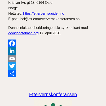
Kristian IVs gt 13, 0164 Oslo
Norge
Nettsted:
https://ettervernsguiden.no
E-post:
hei@
ex.com
ettervernskonferansen.no
Denne infokapsel-erklæringen ble synkronisert med
cookiedatabase.org
17. april 2026.
Facebook
LinkedIn
Email
Twitter
Share
Ettervernskonferansen