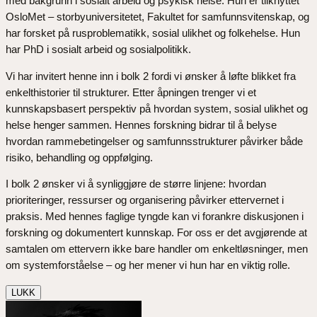
med bakgrunn i sosialt arbeid og psykisk helse. Hun er tilknyttet
OsloMet – storbyuniversitetet, Fakultet for samfunnsvitenskap, og
har forsket på rusproblematikk, sosial ulikhet og folkehelse. Hun
har PhD i sosialt arbeid og sosialpolitikk.
Vi har invitert henne inn i bolk 2 fordi vi ønsker å løfte blikket fra
enkelthistorier til strukturer. Etter åpningen trenger vi et
kunnskapsbasert perspektiv på hvordan system, sosial ulikhet og
helse henger sammen. Hennes forskning bidrar til å belyse
hvordan rammebetingelser og samfunnsstrukturer påvirker både
risiko, behandling og oppfølging.
I bolk 2 ønsker vi å synliggjøre de større linjene: hvordan
prioriteringer, ressurser og organisering påvirker ettervernet i
praksis. Med hennes faglige tyngde kan vi forankre diskusjonen i
forskning og dokumentert kunnskap. For oss er det avgjørende at
samtalen om ettervern ikke bare handler om enkeltløsninger, men
om systemforståelse – og her mener vi hun har en viktig rolle.
LUKK