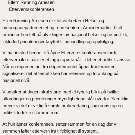
Ellern Rønning Arnesen
Ettervernskonferansen
Ellen Rønning-Arnesen er statssekretær i Helse- og
omsorgsdepartementet og representerer Arbeiderpartiet. I sitt
arbeid er hun tett på utviklingen av nasjonal helse- og ruspolitikk,
inkludert prioriteringer knyttet til behandling og oppfølging.
Vi har invitert henne til å åpne Ettervernskonferansen fordi
ettervern ikke bare er et faglig spørsmål – det er et politisk ansvar.
Når en representant fra departementet åpner konferansen,
signaliserer det at tematikken har relevans og forankring på
nasjonalt nivå.
Vi ønsker at dagen skal starte med et tydelig blikk på hvilke
utfordringer og prioriteringer myndighetene står overfor. Samtidig
mener vi det er viktig å samle brukererfaring, fagkunnskap og
politisk ledelse i samme rom.
At hun åpner konferansen, setter rammen for en dag der vi
sammen løfter ettervern fra tilfeldighet til system.