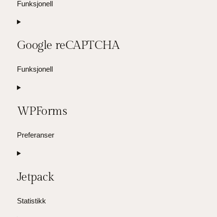
Funksjonell
Consent
to
Google reCAPTCHA
service
wordpress
Funksjonell
Consent
to
WPForms
service
google-
recaptcha
Preferanser
Consent
to
Jetpack
service
wpforms
Statistikk