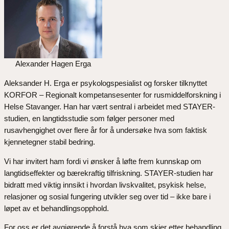
Alexander Hagen Erga
Aleksander H. Erga er psykologspesialist og forsker tilknyttet
KORFOR – Regionalt kompetansesenter for rusmiddelforskning i
Helse Stavanger. Han har vært sentral i arbeidet med STAYER-
studien, en langtidsstudie som følger personer med
rusavhengighet over flere år for å undersøke hva som faktisk
kjennetegner stabil bedring.
Vi har invitert ham fordi vi ønsker å løfte frem kunnskap om
langtidseffekter og bærekraftig tilfriskning. STAYER-studien har
bidratt med viktig innsikt i hvordan livskvalitet, psykisk helse,
relasjoner og sosial fungering utvikler seg over tid – ikke bare i
løpet av et behandlingsopphold.
For oss er det avgjørende å forstå hva som skjer etter behandling,