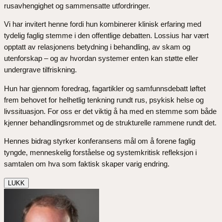
rusavhengighet og sammensatte utfordringer.
Vi har invitert henne fordi hun kombinerer klinisk erfaring med
tydelig faglig stemme i den offentlige debatten. Lossius har vært
opptatt av relasjonens betydning i behandling, av skam og
utenforskap – og av hvordan systemer enten kan støtte eller
undergrave tilfriskning.
Hun har gjennom foredrag, fagartikler og samfunnsdebatt løftet
frem behovet for helhetlig tenkning rundt rus, psykisk helse og
livssituasjon. For oss er det viktig å ha med en stemme som både
kjenner behandlingsrommet og de strukturelle rammene rundt det.
Hennes bidrag styrker konferansens mål om å forene faglig
tyngde, menneskelig forståelse og systemkritisk refleksjon i
samtalen om hva som faktisk skaper varig endring.
LUKK