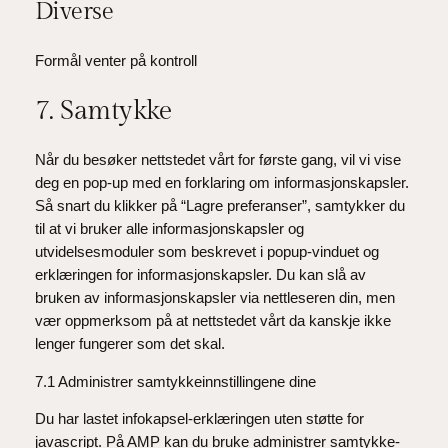
Diverse
service
youtube
Formål venter på kontroll
Consent
7. Samtykke
to
service
Når du besøker nettstedet vårt for første gang, vil vi vise
diverse
deg en pop-up med en forklaring om informasjonskapsler.
Så snart du klikker på “Lagre preferanser”, samtykker du
til at vi bruker alle informasjonskapsler og
utvidelsesmoduler som beskrevet i popup-vinduet og
erklæringen for informasjonskapsler. Du kan slå av
bruken av informasjonskapsler via nettleseren din, men
vær oppmerksom på at nettstedet vårt da kanskje ikke
lenger fungerer som det skal.
7.1 Administrer samtykkeinnstillingene dine
Du har lastet infokapsel-erklæringen uten støtte for
javascript. På AMP kan du bruke administrer samtykke-