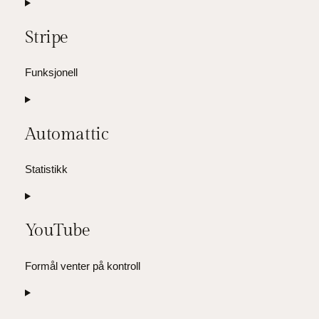
Consent
to
Stripe
service
jetpack
Funksjonell
Consent
to
Automattic
service
stripe
Statistikk
Consent
to
YouTube
service
automattic
Formål venter på kontroll
Consent
to